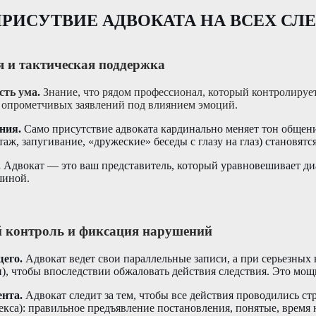
РИСУТВИЕ АДВОКАТА НА ВСЕХ СЛ
я и тактическая поддержка
сть ума.
Знание, что рядом профессионал, который контролирует
ь опрометчивых заявлений под влиянием эмоций.
ния.
Само присутствие адвоката кардинально меняет тон общен
таж, запугивание, «дружеские» беседы с глазу на глаз) становят
.
Адвокат — это ваш представитель, который уравновешивает диа
шиной.
 контроль и фиксация нарушений
его.
Адвокат ведет свои параллельные записи, а при серьезных
и), чтобы впоследствии обжаловать действия следствия. Это мощ
нта.
Адвокат следит за тем, чтобы все действия проводились с
екса): правильное предъявление постановления, понятые, время 