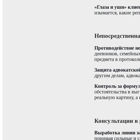
«Глаза и уши» клие
изымается, какие ре
Непосредственн
Противодействие н
дневников, семейных
предмета в протоколе
Защита адвокатско
другим делам, адвок
Контроль за форму
обстоятельства в вы
реальную картину, а
Консультации в 
Выработка линии з
понимая сильные и 