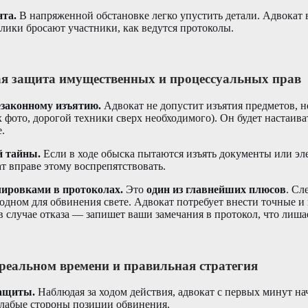
нта.
В напряженной обстановке легко упустить детали. Адвокат в
плики бросают участники, как ведутся протоколы.
ая защита имущественных и процессуальных прав
езаконному изъятию.
Адвокат не допустит изъятия предметов, 
 фото, дорогой техники сверх необходимого). Он будет настаив
.
й тайны.
Если в ходе обыска пытаются изъять документы или эл
ат вправе этому воспрепятствовать.
лировками в протоколах.
Это
один из главнейших плюсов
. Сл
годном для обвинения свете. Адвокат потребует внести точные
 в случае отказа — запишет ваши замечания в протокол, что лиша
реальном времени и правильная стратегия
ащиты.
Наблюдая за ходом действия, адвокат с первых минут на
слабые стороны позиции обвинения.