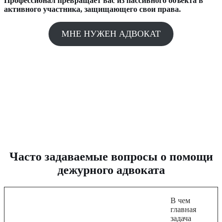
Профессионал превращает вас из пассивного объекта в
активного участника, защищающего свои права.
МНЕ НУЖЕН АДВОКАТ
Часто задаваемые вопросы о помощи
дежурного адвоката
В чем
главная
задача