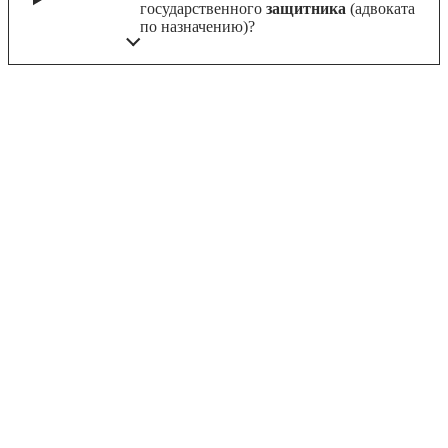
государственного
защитника
(адвоката
по назначению)?
ОТАЛИСЬ ВОПРОСЫ? МЫ С
УДОВЛЬСТВИЕМ ОТВЕТИМ НА
НИХ