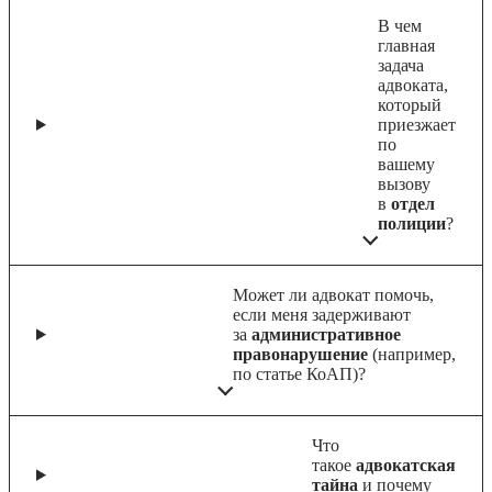
В чем
главная
задача
адвоката,
который
приезжает
по
вашему
вызову
в
отдел
полиции
?
Может ли адвокат помочь,
если меня задерживают
за
административное
правонарушение
(например,
по статье КоАП)?
Что
такое
адвокатская
тайна
и почему