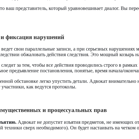
о ваш представитель, который уравновешивает диалог. Вы перес
 и фиксация нарушений
ведет свои параллельные записи, а при серьезных нарушениях 
следствии обжаловать действия следствия. Это мощный козырь на
следит за тем, чтобы все действия проводились строго в рамка
ьное предъявление постановления, понятые, время начала/оконча
нной обстановке легко упустить детали. Адвокат внимательно на
 участники, как ведутся протоколы.
имущественных и процессуальных прав
зъятию.
Адвокат не допустит изъятия предметов, не имеющих о
й техники сверх необходимого). Он будет настаивать на четком