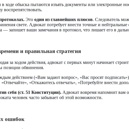
 в ходе обыска пытаются изъять документы или электронные нос
му воспрепятствовать.
протоколах.
Это
один из главнейших плюсов
. Следователь мож
бвинения свете. Адвокат потребует внести точные и нейтральны
аза — запишет ваши замечания в протокол, что лишает его в даль
времени и правильная стратегия
дая за ходом действия, адвокат с первых минут начинает строи
ы позиции обвинения.
дым действием («Вам задают вопрос», «Вас просят подписать»)
 «Отвечайте», «Откажитесь отвечать», «Потребуйте внести допо
ив себя (ст. 51 Конституции).
Адвокат вовремя напомнит вам об
оката человек часто забывает об этой возможности.
ых ошибок