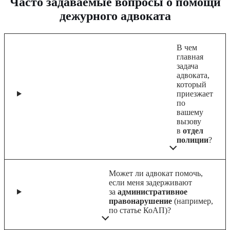
Часто задаваемые вопросы о помощи
дежурного адвоката
В чем
главная
задача
адвоката,
который
приезжает
по
вашему
вызову
в
отдел
полиции
?
Может ли адвокат помочь,
если меня задерживают
за
административное
правонарушение
(например,
по статье КоАП)?