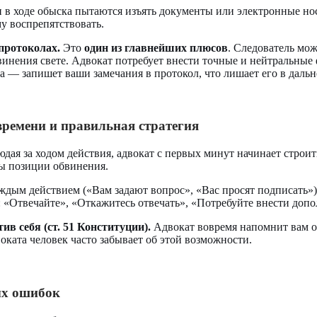
 в ходе обыска пытаются изъять документы или электронные нос
му воспрепятствовать.
протоколах.
Это
один из главнейших плюсов
. Следователь мож
бвинения свете. Адвокат потребует внести точные и нейтральны
аза — запишет ваши замечания в протокол, что лишает его в даль
времени и правильная стратегия
дая за ходом действия, адвокат с первых минут начинает строи
ы позиции обвинения.
дым действием («Вам задают вопрос», «Вас просят подписать»)
 «Отвечайте», «Откажитесь отвечать», «Потребуйте внести допо
ив себя (ст. 51 Конституции).
Адвокат вовремя напомнит вам об
оката человек часто забывает об этой возможности.
ых ошибок