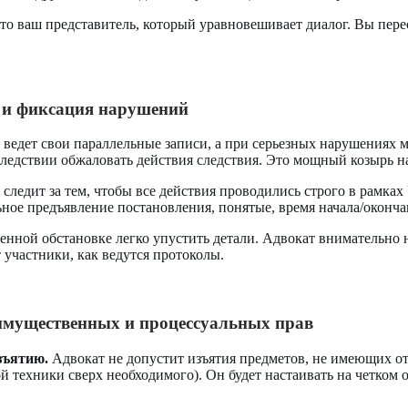
о ваш представитель, который уравновешивает диалог. Вы перес
 и фиксация нарушений
ведет свои параллельные записи, а при серьезных нарушениях 
следствии обжаловать действия следствия. Это мощный козырь на
следит за тем, чтобы все действия проводились строго в рамка
ьное предъявление постановления, понятые, время начала/оконча
нной обстановке легко упустить детали. Адвокат внимательно на
 участники, как ведутся протоколы.
имущественных и процессуальных прав
зъятию.
Адвокат не допустит изъятия предметов, не имеющих о
й техники сверх необходимого). Он будет настаивать на четком