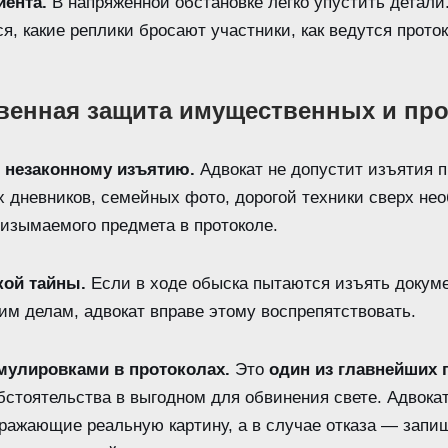
иента.
В напряженной обстановке легко упустить детали
ся, какие реплики бросают участники, как ведутся прото
венная защита имущественных и пр
 незаконному изъятию.
Адвокат не допустит изъятия 
 дневников, семейных фото, дорогой техники сверх нео
 изымаемого предмета в протоколе.
кой тайны.
Если в ходе обыска пытаются изъять докуме
им делам, адвокат вправе этому воспрепятствовать.
мулировками в протоколах.
Это
один из главнейших
бстоятельства в выгодном для обвинения свете. Адвока
ражающие реальную картину, а в случае отказа — запиш